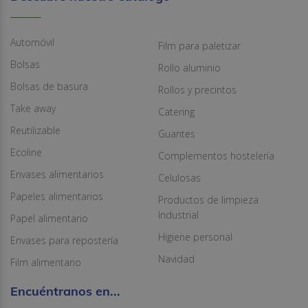
Automóvil
Film para paletizar
Bolsas
Rollo aluminio
Bolsas de basura
Rollos y precintos
Take away
Catering
Reutilizable
Guantes
Ecoline
Complementos hostelería
Envases alimentarios
Celulosas
Papeles alimentarios
Productos de limpieza
Industrial
Papel alimentario
Higiene personal
Envases para repostería
Navidad
Film alimentario
Encuéntranos en...