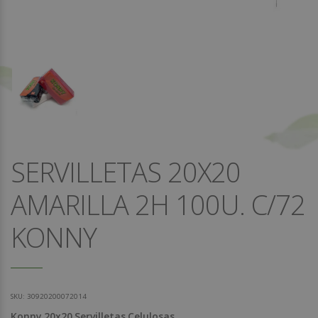
SERVILLETAS 20X20
AMARILLA 2H 100U. C/72
KONNY
SKU:
30920200072014
Konny
20x20
Servilletas
Celulosas