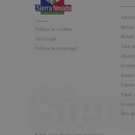
Automó
Bolsas
Política de cookies
Bolsas
Aviso Legal
Take a
Política de privacidad
Reutili
Ecoline
Envase
Papele
Papel 
Envase
Film al
© 2026 - Sierra Nevada Compost and Paper