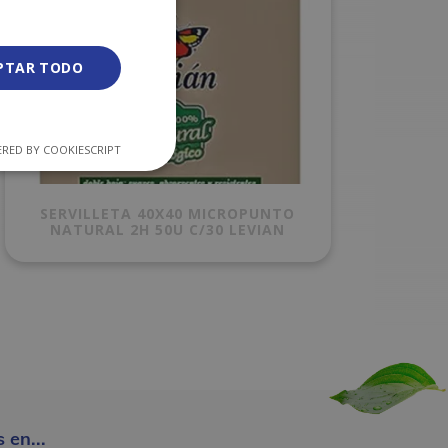
PTAR TODO
RED BY COOKIESCRIPT
SERVILLETA 40X40 MICROPUNTO
NATURAL 2H 50U C/30 LEVIAN
 en...