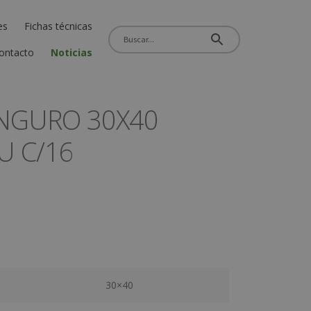
es
Fichas técnicas
ontacto
Noticias
ANGURO 30X40
U C/16
30×40