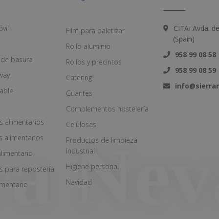
vil
CITAI Avda. d
Film para paletizar
(Spain)
Rollo aluminio
958 99 08 58
 de basura
Rollos y precintos
958 99 08 59
way
Catering
info@sierr
zable
Guantes
Complementos hostelería
s alimentarios
Celulosas
s alimentarios
Productos de limpieza
Industrial
alimentario
Higiene personal
s para repostería
Navidad
imentario