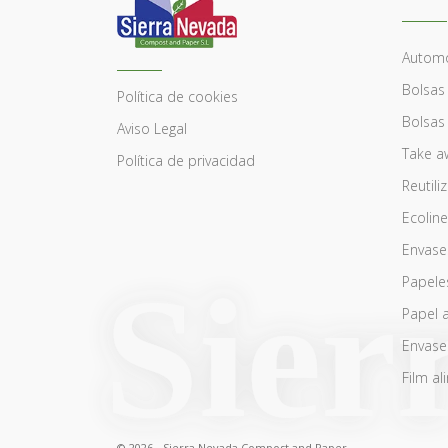
Automó
Bolsas
Política de cookies
Bolsas
Aviso Legal
Take a
Política de privacidad
Reutili
Ecoline
Envase
Papele
Papel 
Envase
Film al
© 2026 - Sierra Nevada Compost and Paper