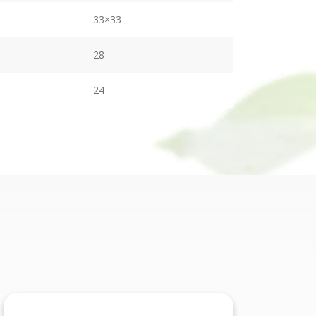
33×33
28
24