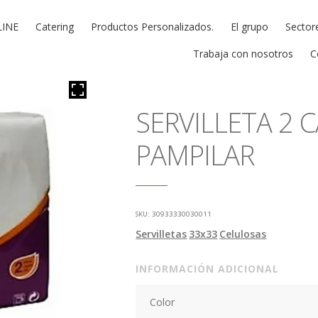
LINE
Catering
Productos Personalizados.
El grupo
Sector
Trabaja con nosotros
C
SERVILLETA 2 
PAMPILAR
SKU:
30933330030011
Servilletas
33x33
Celulosas
INFORMACIÓN ADICIONAL
Color