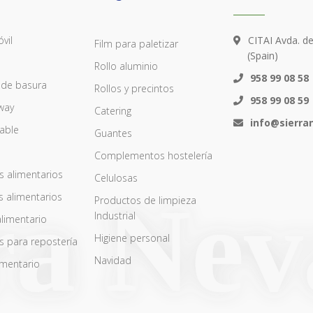
vil
CITAI Avda. d
Film para paletizar
(Spain)
Rollo aluminio
958 99 08 58
 de basura
Rollos y precintos
958 99 08 59
way
Catering
info@sierr
zable
Guantes
Complementos hostelería
s alimentarios
Celulosas
s alimentarios
Productos de limpieza
Industrial
alimentario
Higiene personal
s para repostería
Navidad
imentario