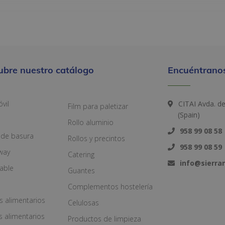
ubre nuestro catálogo
Encuéntranos
vil
CITAI Avda. d
Film para paletizar
(Spain)
Rollo aluminio
958 99 08 58
 de basura
Rollos y precintos
958 99 08 59
way
Catering
info@sierr
zable
Guantes
Complementos hostelería
s alimentarios
Celulosas
s alimentarios
Productos de limpieza