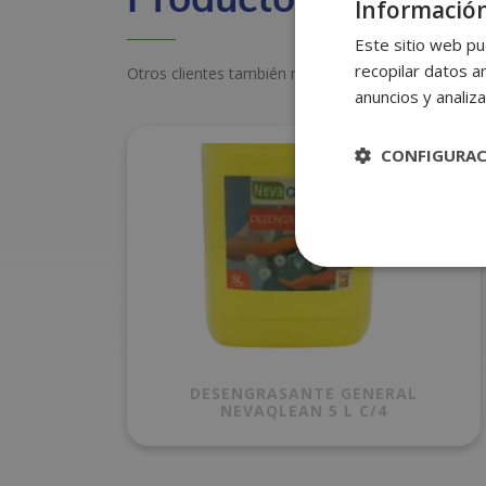
Información
Este sitio web pu
recopilar datos an
Otros clientes también miraron estos productos
anuncios y analiza
CONFIGURA
DESENGRASANTE GENERAL
NEVAQLEAN 5 L C/4