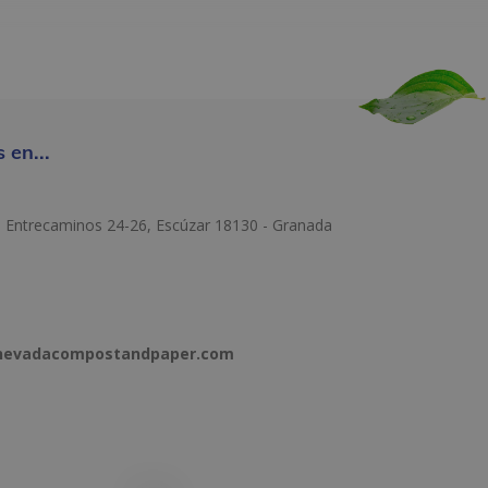
 en...
e Entrecaminos 24-26, Escúzar 18130 - Granada
anevadacompostandpaper.com