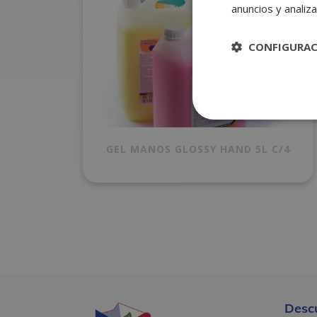
anuncios y analiza
CONFIGURA
GEL MANOS GLOSSY HAND 5L C/4
Desc