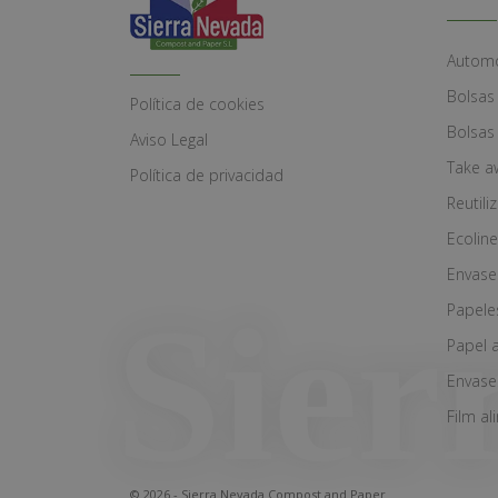
Automó
Bolsas
Política de cookies
Bolsas
Aviso Legal
Take a
Política de privacidad
Reutili
Ecoline
Envase
Papele
Papel 
Envase
Film al
© 2026 - Sierra Nevada Compost and Paper