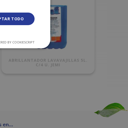
PTAR TODO
RED BY COOKIESCRIPT
ABRILLANTADOR LAVAVAJILLAS 5L.
C/4 U. JEMI
 en...