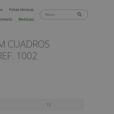
es
Fichas técnicas
ontacto
Noticias
6M CUADROS
REF. 1002
12