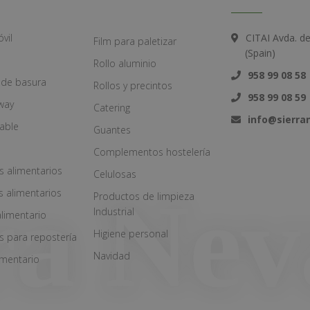
vil
CITAI Avda. d
Film para paletizar
(Spain)
Rollo aluminio
958 99 08 58
 de basura
Rollos y precintos
958 99 08 59
way
Catering
info@sierr
zable
Guantes
Complementos hostelería
s alimentarios
Celulosas
s alimentarios
Productos de limpieza
Industrial
alimentario
Higiene personal
s para repostería
Navidad
imentario