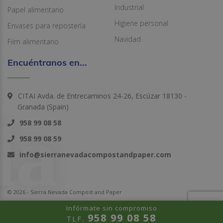
Industrial
Papel alimentario
Higiene personal
Envases para repostería
Navidad
Film alimentario
Encuéntranos en...
CITAI Avda. de Entrecaminos 24-26, Escúzar 18130 -
Granada (Spain)
958 99 08 58
958 99 08 59
info@sierranevadacompostandpaper.com
© 2026 - Sierra Nevada Compost and Paper
Infórmate sin compromiso
958 99 08 58
TLF.