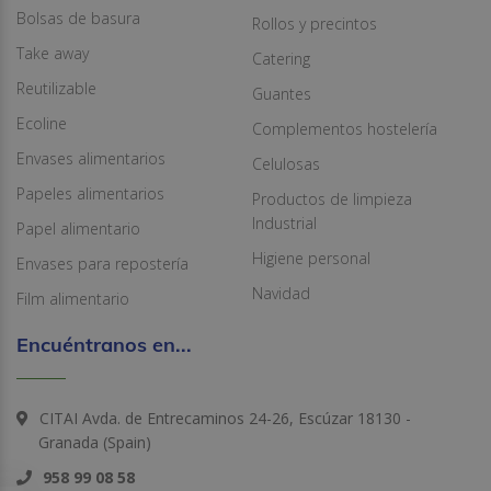
Bolsas de basura
Rollos y precintos
Take away
Catering
Reutilizable
Guantes
Ecoline
Complementos hostelería
Envases alimentarios
Celulosas
Papeles alimentarios
Productos de limpieza
Industrial
Papel alimentario
Higiene personal
Envases para repostería
Navidad
Film alimentario
Encuéntranos en...
CITAI Avda. de Entrecaminos 24-26, Escúzar 18130 -
Granada (Spain)
958 99 08 58