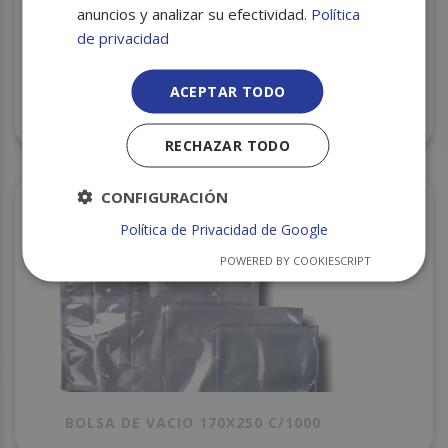
anuncios y analizar su efectividad.
Política
de privacidad
ACEPTAR TODO
LAMINAS TRANSPARENTE 22X30 C/12
NEVAPLAST
RECHAZAR TODO
CONFIGURACIÓN
Política de Privacidad de Google
POWERED BY COOKIESCRIPT
BOLSA DE VACIO 170X250 C/1000