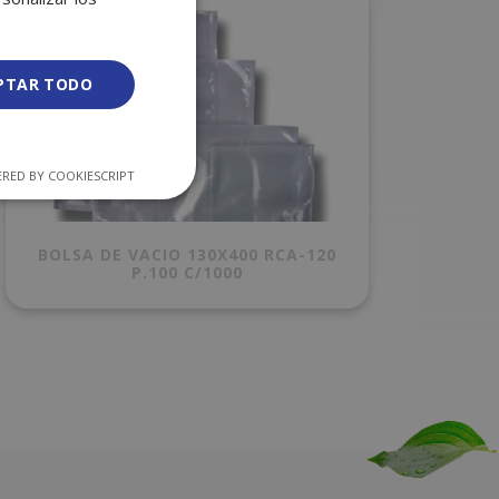
PTAR TODO
RED BY COOKIESCRIPT
BOLSA DE VACIO 130X400 RCA-120
P.100 C/1000