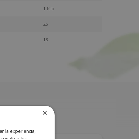
1 Kilo
25
18
×
r la experiencia,
sonalizar los