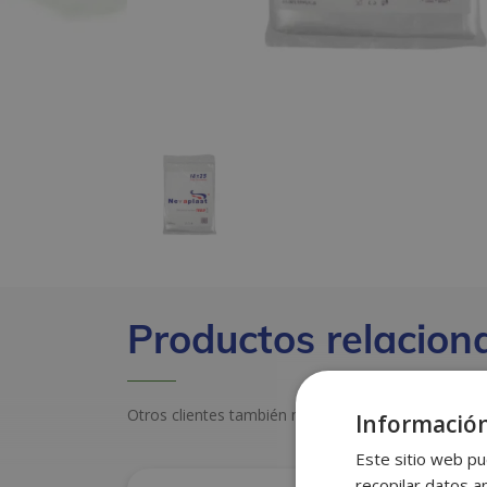
Productos relacion
Otros clientes también miraron estos productos
Información
Este sitio web pu
recopilar datos an