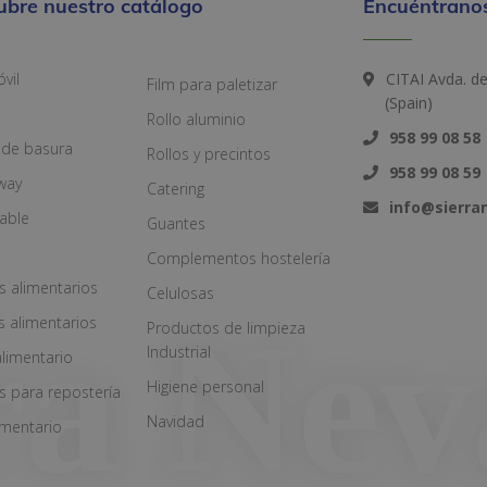
ubre nuestro catálogo
Encuéntranos
vil
CITAI Avda. d
Film para paletizar
(Spain)
Rollo aluminio
958 99 08 58
 de basura
Rollos y precintos
958 99 08 59
way
Catering
info@sierr
zable
Guantes
Complementos hostelería
s alimentarios
Celulosas
s alimentarios
Productos de limpieza
Industrial
alimentario
Higiene personal
s para repostería
Navidad
imentario