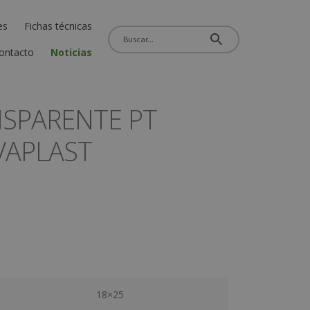
es
Fichas técnicas
ontacto
Noticias
NSPARENTE PT
VAPLAST
18×25