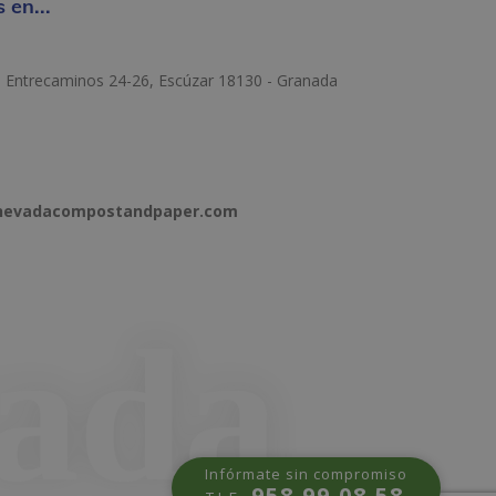
 en...
e Entrecaminos 24-26, Escúzar 18130 - Granada
anevadacompostandpaper.com
Infórmate sin compromiso
958 99 08 58