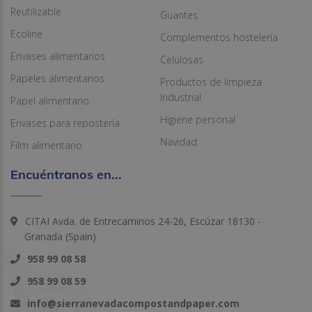
Reutilizable
Guantes
Ecoline
Complementos hostelería
Envases alimentarios
Celulosas
Papeles alimentarios
Productos de limpieza
Industrial
Papel alimentario
Higiene personal
Envases para repostería
Navidad
Film alimentario
Encuéntranos en...
CITAI Avda. de Entrecaminos 24-26, Escúzar 18130 -
Granada (Spain)
958 99 08 58
958 99 08 59
info@sierranevadacompostandpaper.com