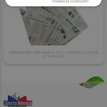
POWERED BY COOKIESCRIPT
PERGAMINO ANTIGRASA PEQ. PERIODICO 31X28
P/1000 UDS