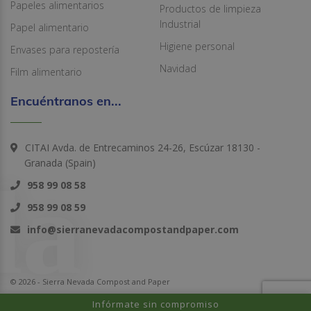
Papeles alimentarios
Productos de limpieza
Industrial
Papel alimentario
Higiene personal
Envases para repostería
Navidad
Film alimentario
Encuéntranos en...
CITAI Avda. de Entrecaminos 24-26, Escúzar 18130 -
Granada (Spain)
958 99 08 58
958 99 08 59
info@sierranevadacompostandpaper.com
© 2026 - Sierra Nevada Compost and Paper
Infórmate sin compromiso