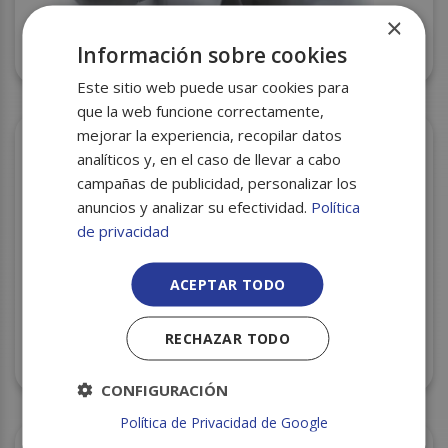
×
Información sobre cookies
PAPEL LAMINADO-2 38X54 C/20 NEVAPLAST
Este sitio web puede usar cookies para
que la web funcione correctamente,
mejorar la experiencia, recopilar datos
analíticos y, en el caso de llevar a cabo
campañas de publicidad, personalizar los
anuncios y analizar su efectividad.
Política
de privacidad
ACEPTAR TODO
RECHAZAR TODO
PAPEL ANTIGRASA B-C 38X54 C/20 G.C.
CONFIGURACIÓN
Política de Privacidad de Google