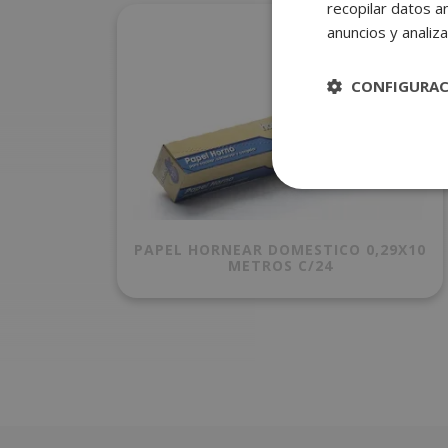
recopilar datos an
anuncios y analiza
CONFIGURA
PAPEL HORNEAR DOMESTICO 0,29X10
METROS C/24