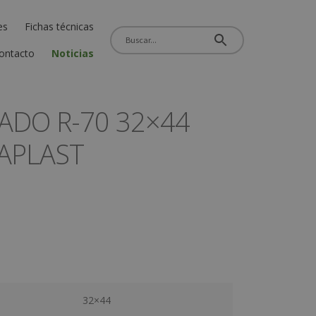
es
Fichas técnicas
ontacto
Noticias
ADO R-70 32×44
VAPLAST
32×44