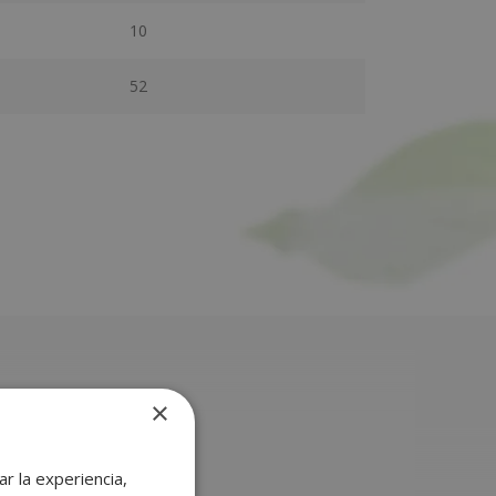
10
52
×
r la experiencia,