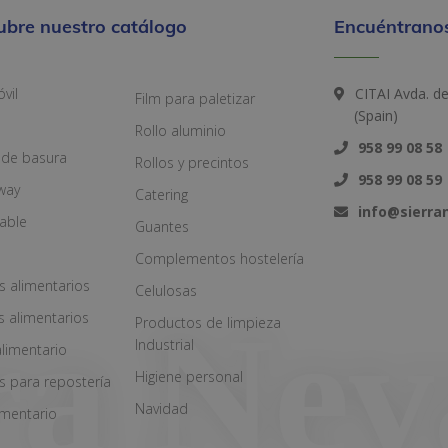
ubre nuestro catálogo
Encuéntranos
vil
CITAI Avda. d
Film para paletizar
(Spain)
Rollo aluminio
958 99 08 58
 de basura
Rollos y precintos
958 99 08 59
way
Catering
info@sierr
zable
Guantes
Complementos hostelería
s alimentarios
Celulosas
s alimentarios
Productos de limpieza
Industrial
alimentario
Higiene personal
s para repostería
Navidad
imentario