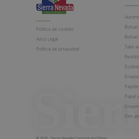
Automó
Bolsas
Política de cookies
Bolsas
Aviso Legal
Take a
Política de privacidad
Reutili
Ecoline
Envase
Papele
Papel 
Envase
Film al
© 2026 - Sierra Nevada Compost and Paper