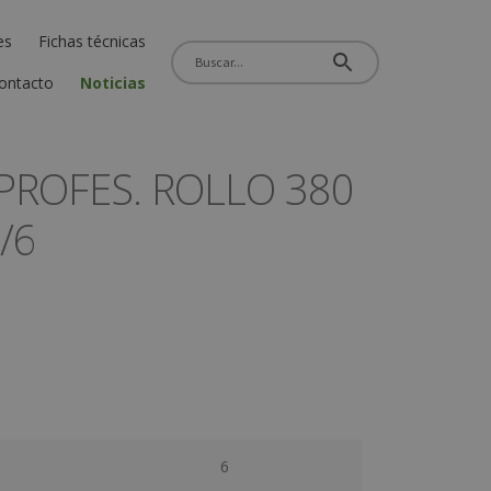
es
Fichas técnicas
ontacto
Noticias
PROFES. ROLLO 380
/6
6