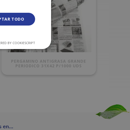
PTAR TODO
RED BY COOKIESCRIPT
PERGAMINO ANTIGRASA GRANDE
PERIODICO 31X42 P/1000 UDS
 en...