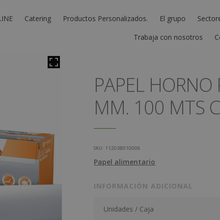
LINE
Catering
Productos Personalizados.
El grupo
Sector
Trabaja con nosotros
C
PAPEL HORNO 
MM. 100 MTS C
SKU:
112038010006
Papel alimentario
INFORMACIÓN ADICIONAL
Unidades / Caja