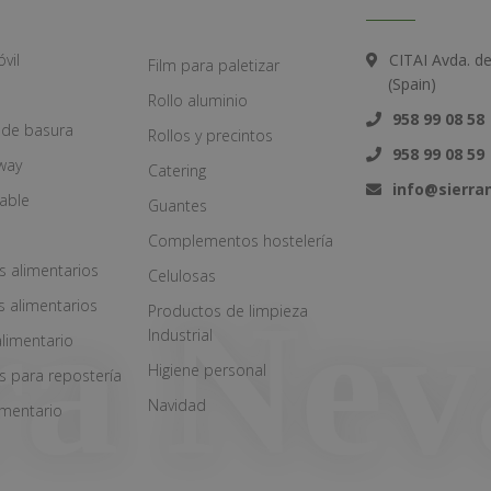
vil
CITAI Avda. d
Film para paletizar
(Spain)
Rollo aluminio
958 99 08 58
 de basura
Rollos y precintos
958 99 08 59
way
Catering
info@sierr
zable
Guantes
Complementos hostelería
s alimentarios
Celulosas
s alimentarios
Productos de limpieza
Industrial
alimentario
Higiene personal
s para repostería
Navidad
imentario