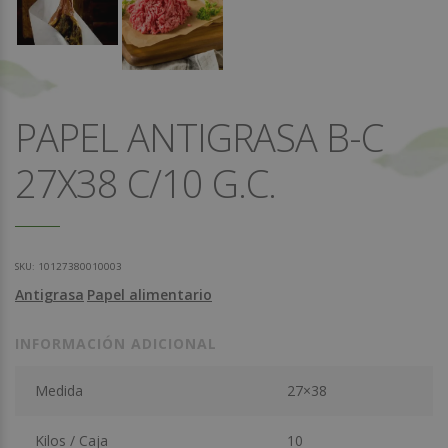
PAPEL ANTIGRASA B-C
27X38 C/10 G.C.
SKU:
10127380010003
Antigrasa
Papel alimentario
INFORMACIÓN ADICIONAL
Medida
27×38
Kilos / Caja
10