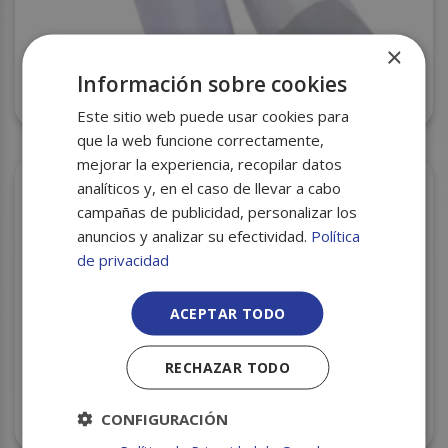
×
Información sobre cookies
PAPEL PARAFINADO R-70 27×38 80GR C/10
NEVAPLAST
Este sitio web puede usar cookies para
que la web funcione correctamente,
mejorar la experiencia, recopilar datos
analíticos y, en el caso de llevar a cabo
campañas de publicidad, personalizar los
anuncios y analizar su efectividad.
Política
de privacidad
ACEPTAR TODO
RECHAZAR TODO
PAPEL MANILA CREMA 400 HOJAS BALA, 6
CONFIGURACIÓN
RESMAS