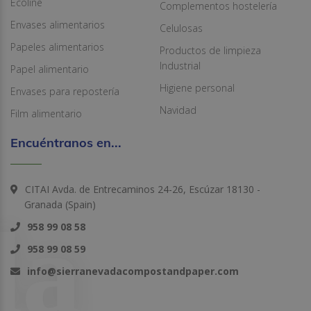
Ecoline
Complementos hostelería
Envases alimentarios
Celulosas
Papeles alimentarios
Productos de limpieza
Industrial
Papel alimentario
Higiene personal
Envases para repostería
Navidad
Film alimentario
Encuéntranos en...
CITAI Avda. de Entrecaminos 24-26, Escúzar 18130 -
Granada (Spain)
958 99 08 58
958 99 08 59
info@sierranevadacompostandpaper.com