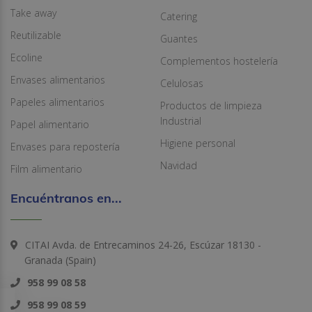
Take away
Catering
Reutilizable
Guantes
Ecoline
Complementos hostelería
Envases alimentarios
Celulosas
Papeles alimentarios
Productos de limpieza
Industrial
Papel alimentario
Higiene personal
Envases para repostería
Navidad
Film alimentario
Encuéntranos en...
CITAI Avda. de Entrecaminos 24-26, Escúzar 18130 -
Granada (Spain)
958 99 08 58
958 99 08 59