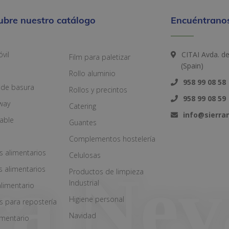
ubre nuestro catálogo
Encuéntranos
vil
CITAI Avda. d
Film para paletizar
(Spain)
Rollo aluminio
958 99 08 58
 de basura
Rollos y precintos
958 99 08 59
way
Catering
info@sierr
zable
Guantes
Complementos hostelería
s alimentarios
Celulosas
s alimentarios
Productos de limpieza
Industrial
alimentario
Higiene personal
s para repostería
Navidad
imentario