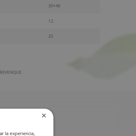
30×40
12
25
TREVENQUE
×
r la experiencia,