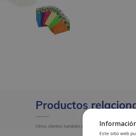
Productos relacion
Información
Otros clientes también miraron estos productos
Este sitio web pu