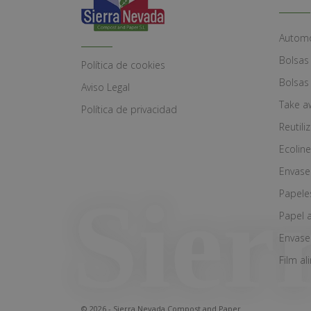
Automó
Bolsas
Política de cookies
Bolsas
Aviso Legal
Take a
Política de privacidad
Reutili
Ecoline
Envase
Papele
Papel 
Envase
Film al
© 2026 - Sierra Nevada Compost and Paper