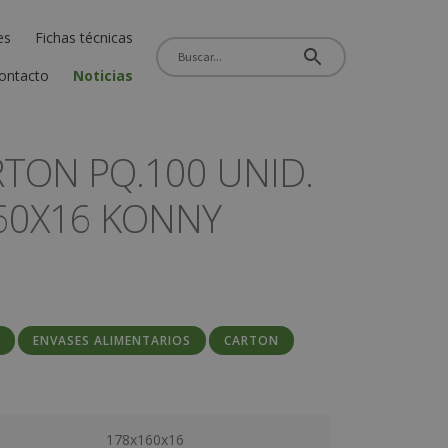
es
Fichas técnicas
ontacto
Noticias
RTON PQ.100 UNID.
160X16 KONNY
E
ENVASES ALIMENTARIOS
CARTON
178x160x16