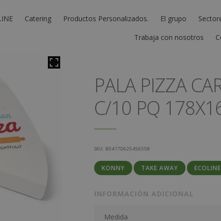
LINE
Catering
Productos Personalizados.
El grupo
Sector
Trabaja con nosotros
C
PALA PIZZA CA
C/10 PQ 178X
SKU:
804170625456558
KONNY
TAKE AWAY
ECOLIN
INFORMACIÓN ADICIONAL
Medida