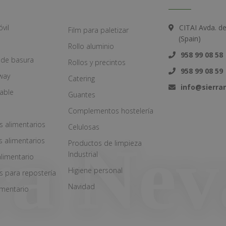
vil
CITAI Avda. d
Film para paletizar
(Spain)
Rollo aluminio
958 99 08 58
 de basura
Rollos y precintos
958 99 08 59
way
Catering
info@sierr
zable
Guantes
Complementos hostelería
s alimentarios
Celulosas
s alimentarios
Productos de limpieza
Industrial
alimentario
Higiene personal
s para repostería
Navidad
imentario