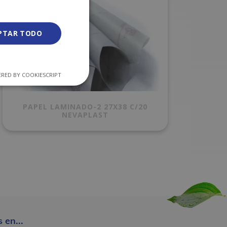
PTAR TODO
RED BY COOKIESCRIPT
PAPEL LAMINADO-2 27X38 C/20
NEVAPLAST
 en...