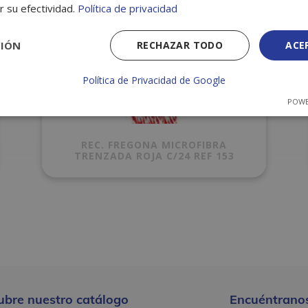
r su efectividad.
Política de privacidad
CIÓN
RECHAZAR TODO
ACE
Política de Privacidad de Google
POWE
REC. FREGONA MICROFIBRA
TRENZADA ROJA C/24 REF 153
ubre nuestro catálogo
Encuéntranos