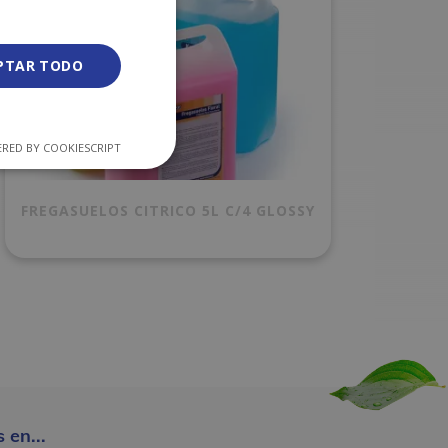
PTAR TODO
RED BY COOKIESCRIPT
FREGASUELOS CITRICO 5L C/4 GLOSSY
 en...