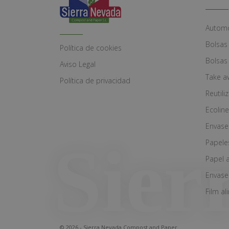
Automó
Bolsas
Política de cookies
Bolsas
Aviso Legal
Take a
Política de privacidad
Reutili
Ecoline
Envase
Papele
Papel 
Envase
Film al
© 2026 - Sierra Nevada Compost and Paper