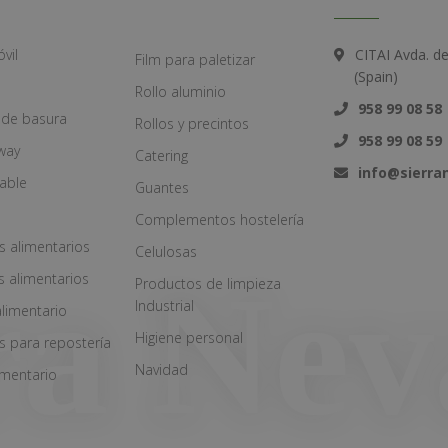
vil
CITAI Avda. d
Film para paletizar
(Spain)
Rollo aluminio
958 99 08 58
 de basura
Rollos y precintos
958 99 08 59
way
Catering
info@sierr
zable
Guantes
Complementos hostelería
s alimentarios
Celulosas
s alimentarios
Productos de limpieza
Industrial
alimentario
Higiene personal
s para repostería
Navidad
imentario