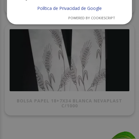
BOLSA DE VACIO 150X200 P100 C/1000
Política de Privacidad de Google
POWERED BY COOKIESCRIPT
BOLSA PAPEL 18+7X34 BLANCA NEVAPLAST
C/1000