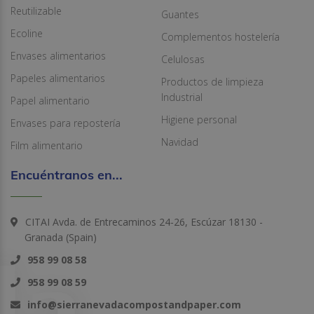
Reutilizable
Guantes
Ecoline
Complementos hostelería
Envases alimentarios
Celulosas
Papeles alimentarios
Productos de limpieza
Industrial
Papel alimentario
Higiene personal
Envases para repostería
Navidad
Film alimentario
Encuéntranos en...
CITAI Avda. de Entrecaminos 24-26, Escúzar 18130 -
Granada (Spain)
958 99 08 58
958 99 08 59
info@sierranevadacompostandpaper.com