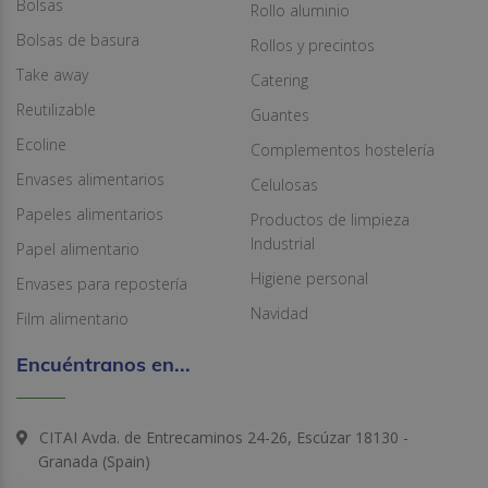
Bolsas
Rollo aluminio
Bolsas de basura
Rollos y precintos
Take away
Catering
Reutilizable
Guantes
Ecoline
Complementos hostelería
Envases alimentarios
Celulosas
Papeles alimentarios
Productos de limpieza
Industrial
Papel alimentario
Higiene personal
Envases para repostería
Navidad
Film alimentario
Encuéntranos en...
CITAI Avda. de Entrecaminos 24-26, Escúzar 18130 -
Granada (Spain)