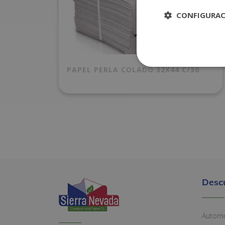
CONFIGURA
PAPEL PERLA COLADO 32X44 C/30
Desc
Automó