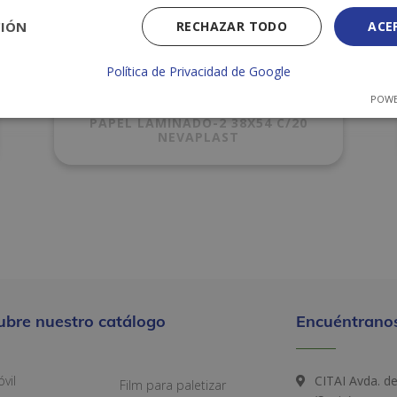
CIÓN
RECHAZAR TODO
ACE
Política de Privacidad de Google
POWE
PAPEL LAMINADO-2 38X54 C/20
NEVAPLAST
ubre nuestro catálogo
Encuéntranos
vil
CITAI Avda. d
Film para paletizar