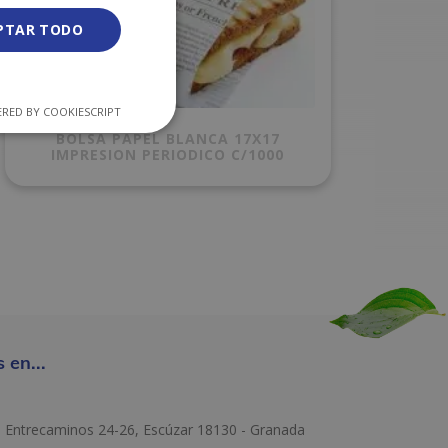
PTAR TODO
RED BY COOKIESCRIPT
BOLSA PAPEL BLANCA 17X17
IMPRESION PERIODICO C/1000
 en...
e Entrecaminos 24-26, Escúzar 18130 - Granada