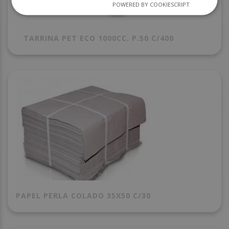
POWERED BY COOKIESCRIPT
TARRINA PET ECO 1000CC. P.50 C/400
PAPEL PERLA COLADO 35X50 C/30