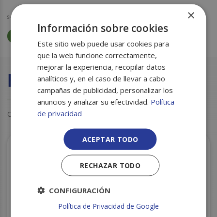
×
SKU:
99050030210
Información sobre cookies
ENVASES
ECOLINE
ENVASES ALIMENTARIOS
Este sitio web puede usar cookies para
que la web funcione correctamente,
mejorar la experiencia, recopilar datos
Productos relacionados
analíticos y, en el caso de llevar a cabo
campañas de publicidad, personalizar los
anuncios y analizar su efectividad.
Política
de privacidad
Otros clientes también miraron estos productos
ACEPTAR TODO
RECHAZAR TODO
CONFIGURACIÓN
Política de Privacidad de Google