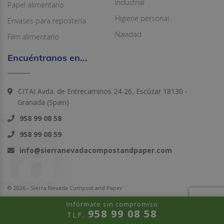
Industrial
Papel alimentario
Higiene personal
Envases para repostería
Navidad
Film alimentario
Encuéntranos en...
CITAI Avda. de Entrecaminos 24-26, Escúzar 18130 -
Granada (Spain)
958 99 08 58
958 99 08 59
info@sierranevadacompostandpaper.com
© 2026 - Sierra Nevada Compost and Paper
Infórmate sin compromiso
958 99 08 58
TLF.