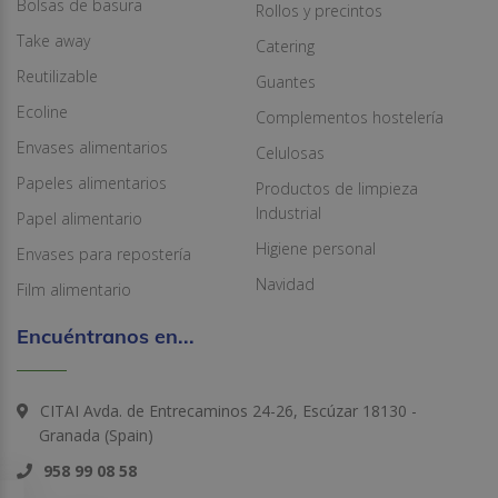
Bolsas de basura
Rollos y precintos
Take away
Catering
Reutilizable
Guantes
Ecoline
Complementos hostelería
Envases alimentarios
Celulosas
Papeles alimentarios
Productos de limpieza
Industrial
Papel alimentario
Higiene personal
Envases para repostería
Navidad
Film alimentario
Encuéntranos en...
CITAI Avda. de Entrecaminos 24-26, Escúzar 18130 -
Granada (Spain)
958 99 08 58