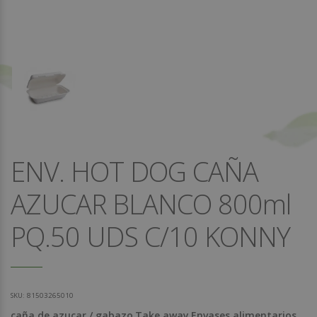
ENV. HOT DOG CAÑA
AZUCAR BLANCO 800ml
PQ.50 UDS C/10 KONNY
SKU:
81503265010
caña de azucar / gabazo
Take away
Envases alimentarios