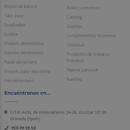
Bolsas de basura
Rollos y precintos
Take away
Catering
Reutilizable
Guantes
Ecoline
Complementos hostelería
Envases alimentarios
Celulosas
Papeles alimentarios
Productos de limpieza
Industrial
Papel alimentario
Higiene personal
Envases para repostería
Navidad
Film alimentario
Encuéntranos en...
CITAI Avda. de Entrecaminos 24-26, Escúzar 18130 -
Granada (Spain)
958 99 08 58