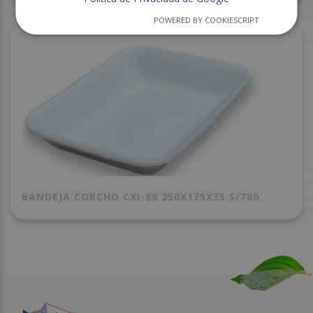
POWERED BY COOKIESCRIPT
BANDEJA CORCHO CXI-89 250X175X35 S/780