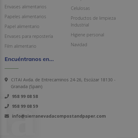
Envases alimentarios
Celulosas
Papeles alimentarios
Productos de limpieza
Industrial
Papel alimentario
Higiene personal
Envases para repostería
Navidad
Film alimentario
Encuéntranos en...
CITAI Avda. de Entrecaminos 24-26, Escúzar 18130 -
Granada (Spain)
958 99 08 58
958 99 08 59
info@sierranevadacompostandpaper.com