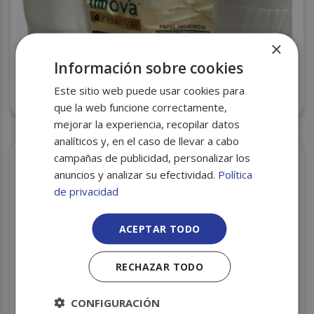
×
Información sobre cookies
HIGIENICO INDUSTRIAL INNOVA PREMIUM PASTA
Este sitio web puede usar cookies para
LAMINADA S/18
que la web funcione correctamente,
mejorar la experiencia, recopilar datos
analíticos y, en el caso de llevar a cabo
campañas de publicidad, personalizar los
anuncios y analizar su efectividad.
Política
de privacidad
ACEPTAR TODO
RECHAZAR TODO
CONFIGURACIÓN
ROLLO CAMILLA PASTA LAMINADO C/6