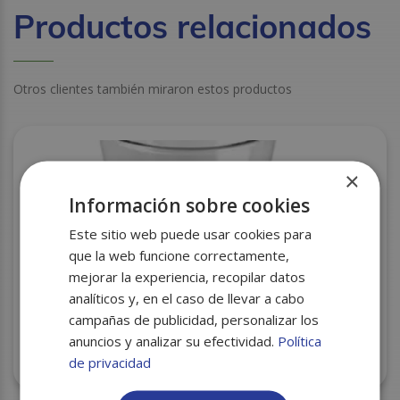
Productos relacionados
Otros clientes también miraron estos productos
×
Información sobre cookies
Este sitio web puede usar cookies para
que la web funcione correctamente,
mejorar la experiencia, recopilar datos
analíticos y, en el caso de llevar a cabo
campañas de publicidad, personalizar los
anuncios y analizar su efectividad.
Política
VASO CATERING REUTILIZABLE DEGUSTACION DT
60CC 30UDS C/10
de privacidad