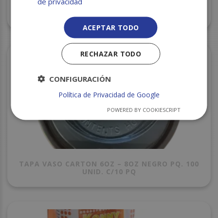
de privacidad
VASO CHIQUITO REUTILIZABLE CATERING DB
250CC 30UDS C/10
ACEPTAR TODO
RECHAZAR TODO
CONFIGURACIÓN
Política de Privacidad de Google
POWERED BY COOKIESCRIPT
TAPA VASO CARTON 6OZ – 8OZ NEGRO PQ. 100
UNID. C/10 PQ