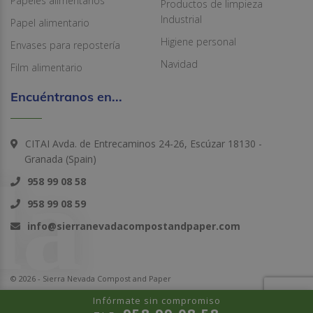
Papeles alimentarios
Productos de limpieza
Industrial
Papel alimentario
Higiene personal
Envases para repostería
Navidad
Film alimentario
Encuéntranos en...
CITAI Avda. de Entrecaminos 24-26, Escúzar 18130 -
Granada (Spain)
958 99 08 58
958 99 08 59
info@sierranevadacompostandpaper.com
© 2026 - Sierra Nevada Compost and Paper
Infórmate sin compromiso