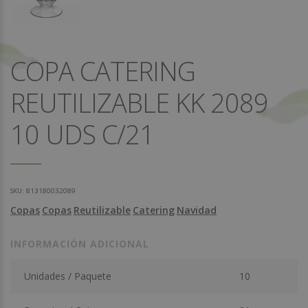
COPA CATERING
REUTILIZABLE KK 2089
10 UDS C/21
SKU:
813180032089
Copas
Copas
Reutilizable
Catering
Navidad
INFORMACIÓN ADICIONAL
Unidades / Paquete
10