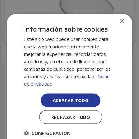
×
Información sobre cookies
CUCHARA CATERING DEGUSTACION DS02 8CC
50UDS C/20
Este sitio web puede usar cookies para
que la web funcione correctamente,
mejorar la experiencia, recopilar datos
analíticos y, en el caso de llevar a cabo
campañas de publicidad, personalizar los
anuncios y analizar su efectividad.
Política
de privacidad
ACEPTAR TODO
RECHAZAR TODO
TAPA VASO CARTON 6OZ – 8OZ PQ. 100 UNID.
CONFIGURACIÓN
C/10 PQ BL