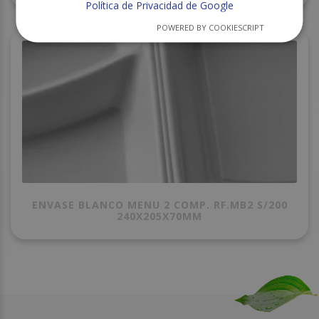
Política de Privacidad de Google
POWERED BY COOKIESCRIPT
ENVASE BLANCO MENU 2 COMP. RF.MB2 S/200
240X205X70MM