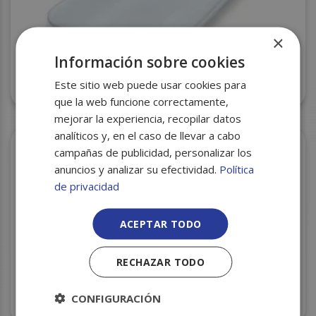
×
Información sobre cookies
Este sitio web puede usar cookies para
BANDEJA CORCHO 167 (89) 250X175X35 S/650
que la web funcione correctamente,
mejorar la experiencia, recopilar datos
analíticos y, en el caso de llevar a cabo
campañas de publicidad, personalizar los
anuncios y analizar su efectividad.
Política
de privacidad
ACEPTAR TODO
RECHAZAR TODO
CONFIGURACIÓN
BANDEJA CORCHO 73EP (79) 225X135X36 S/500