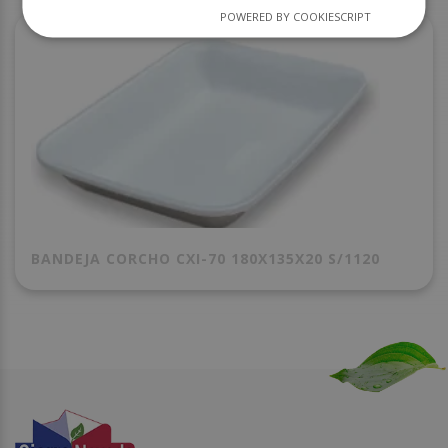
POWERED BY COOKIESCRIPT
BANDEJA CORCHO CXI-70 180X135X20 S/1120