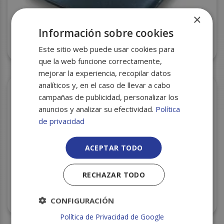
×
Información sobre cookies
BANDEJA CORCHO CXI-89 NEGRA 250X175X35
S/780
Este sitio web puede usar cookies para
que la web funcione correctamente,
mejorar la experiencia, recopilar datos
analíticos y, en el caso de llevar a cabo
campañas de publicidad, personalizar los
anuncios y analizar su efectividad.
Política
de privacidad
ACEPTAR TODO
RECHAZAR TODO
BANDEJA CORCHO 73EP (79) 225X135X36 S/500
CONFIGURACIÓN
Política de Privacidad de Google