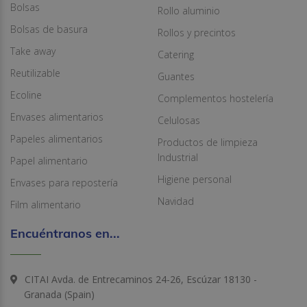
Bolsas
Rollo aluminio
Bolsas de basura
Rollos y precintos
Take away
Catering
Reutilizable
Guantes
Ecoline
Complementos hostelería
Envases alimentarios
Celulosas
Papeles alimentarios
Productos de limpieza
Industrial
Papel alimentario
Higiene personal
Envases para repostería
Navidad
Film alimentario
Encuéntranos en...
CITAI Avda. de Entrecaminos 24-26, Escúzar 18130 -
Granada (Spain)