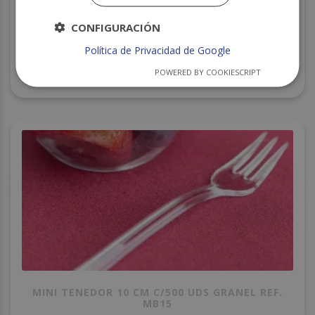
CONFIGURACIÓN
Política de Privacidad de Google
VASO CUADRADO REUTILIZABLE CATERING DK
POWERED BY COOKIESCRIPT
60CC 50UDS C/20
MINI TENEDOR 10 CM C/500 UDS GRANEL REF.
MB15