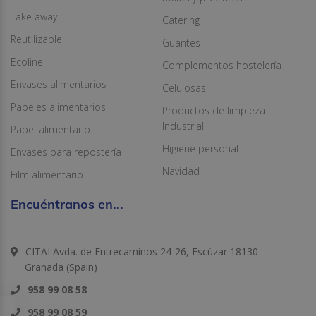
Take away
Catering
Reutilizable
Guantes
Ecoline
Complementos hostelería
Envases alimentarios
Celulosas
Papeles alimentarios
Productos de limpieza
Industrial
Papel alimentario
Higiene personal
Envases para repostería
Navidad
Film alimentario
Encuéntranos en...
CITAI Avda. de Entrecaminos 24-26, Escúzar 18130 -
Granada (Spain)
958 99 08 58
958 99 08 59