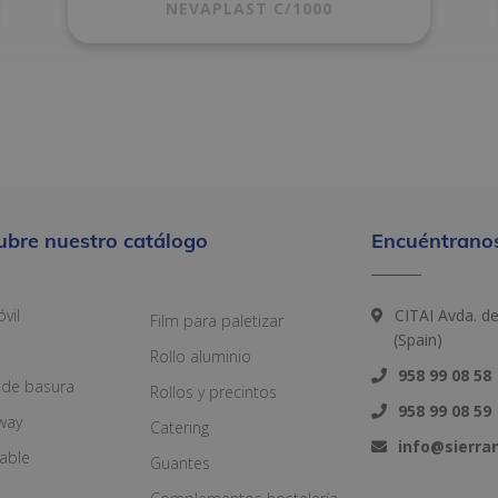
NEVAPLAST C/1000
ubre nuestro catálogo
Encuéntranos
vil
CITAI Avda. d
Film para paletizar
(Spain)
Rollo aluminio
958 99 08 58
 de basura
Rollos y precintos
958 99 08 59
way
Catering
info@sierr
zable
Guantes