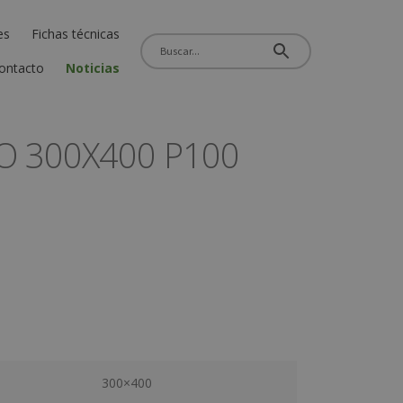
es
Fichas técnicas
ontacto
Noticias
O 300X400 P100
300×400