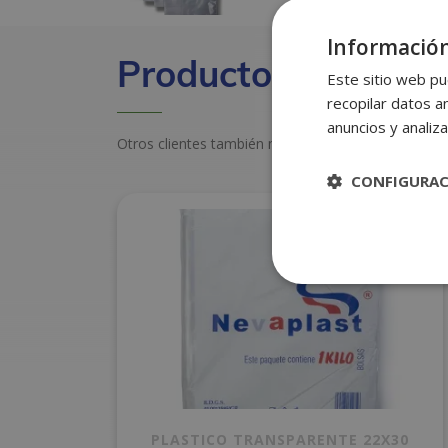
Información
Productos relacion
Este sitio web pu
recopilar datos an
anuncios y analiza
Otros clientes también miraron estos productos
CONFIGURA
PLASTICO TRANSPARENTE 22X30