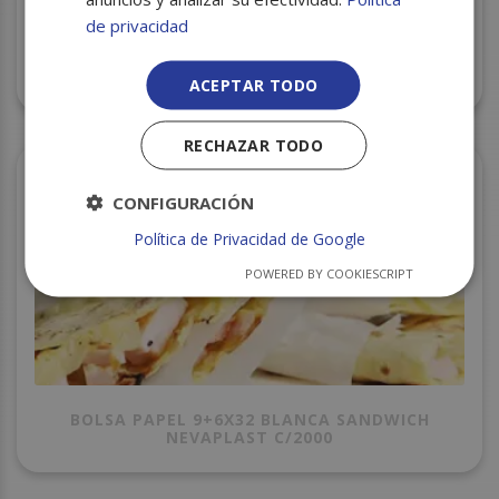
de privacidad
PLASTICO TRANSPARENTE 22X30 C/25
NEVAPLAST
ACEPTAR TODO
RECHAZAR TODO
CONFIGURACIÓN
Política de Privacidad de Google
POWERED BY COOKIESCRIPT
BOLSA PAPEL 9+6X32 BLANCA SANDWICH
NEVAPLAST C/2000