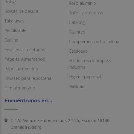
Bolsas
Rollo aluminio
Bolsas de basura
Rollos y precintos
Take away
Catering
Reutilizable
Guantes
Ecoline
Complementos hostelería
Envases alimentarios
Celulosas
Papeles alimentarios
Productos de limpieza
Industrial
Papel alimentario
Higiene personal
Envases para repostería
Navidad
Film alimentario
Encuéntranos en...
CITAI Avda. de Entrecaminos 24-26, Escúzar 18130 -
Granada (Spain)