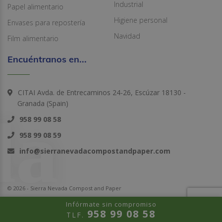
Industrial
Papel alimentario
Higiene personal
Envases para repostería
Navidad
Film alimentario
Encuéntranos en...
CITAI Avda. de Entrecaminos 24-26, Escúzar 18130 -
Granada (Spain)
958 99 08 58
958 99 08 59
info@sierranevadacompostandpaper.com
© 2026 - Sierra Nevada Compost and Paper
Infórmate sin compromiso
958 99 08 58
TLF.