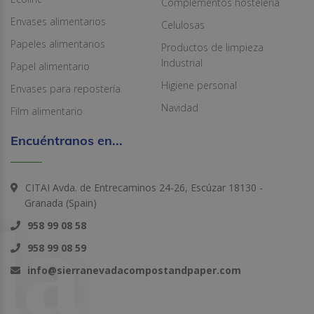
Complementos hostelería
Envases alimentarios
Celulosas
Papeles alimentarios
Productos de limpieza
Industrial
Papel alimentario
Higiene personal
Envases para repostería
Navidad
Film alimentario
Encuéntranos en...
CITAI Avda. de Entrecaminos 24-26, Escúzar 18130 -
Granada (Spain)
958 99 08 58
958 99 08 59
info@sierranevadacompostandpaper.com