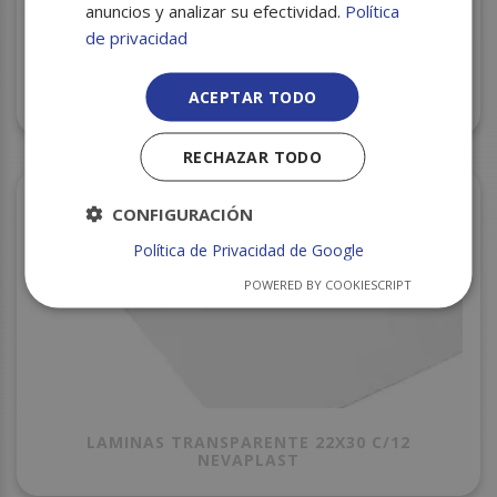
anuncios y analizar su efectividad.
Política
de privacidad
PLASTICO TRANSPARENTE 20X35 C/25
ACEPTAR TODO
NEVAPLAST
RECHAZAR TODO
CONFIGURACIÓN
Política de Privacidad de Google
POWERED BY COOKIESCRIPT
LAMINAS TRANSPARENTE 22X30 C/12
NEVAPLAST