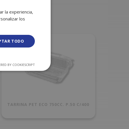
r la experiencia,
sonalizar los
PTAR TODO
RED BY COOKIESCRIPT
TARRINA PET ECO 750CC. P.50 C/400