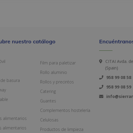
ubre nuestro catálogo
Encuéntranos
vil
CITAI Avda. d
Film para paletizar
(Spain)
Rollo aluminio
958 99 08 58
 de basura
Rollos y precintos
958 99 08 59
way
Catering
info@sierr
zable
Guantes
Complementos hostelería
s alimentarios
Celulosas
s alimentarios
Productos de limpieza