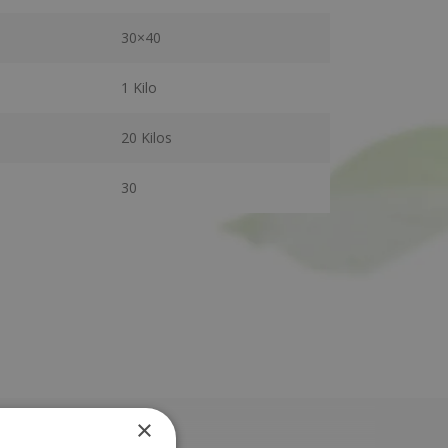
30×40
1 Kilo
20 Kilos
30
×