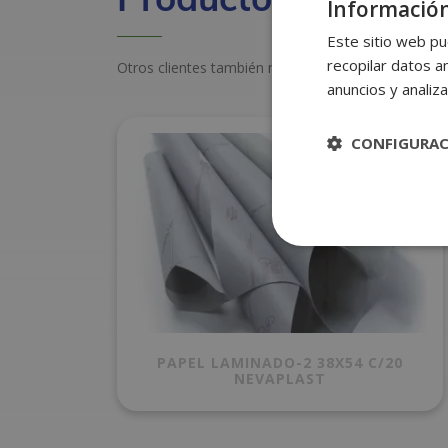
Información
Este sitio web pu
recopilar datos an
Otros clientes también miraron estos productos
anuncios y analiza
CONFIGURA
PAPEL LAMINADO-2 38X54 C/20
NEVAPLAST