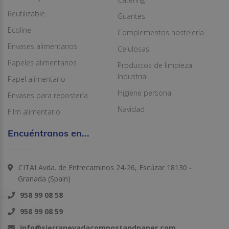
Reutilizable
Guantes
Ecoline
Complementos hostelería
Envases alimentarios
Celulosas
Papeles alimentarios
Productos de limpieza
Industrial
Papel alimentario
Higiene personal
Envases para repostería
Navidad
Film alimentario
Encuéntranos en...
CITAI Avda. de Entrecaminos 24-26, Escúzar 18130 -
Granada (Spain)
958 99 08 58
958 99 08 59
info@sierranevadacompostandpaper.com