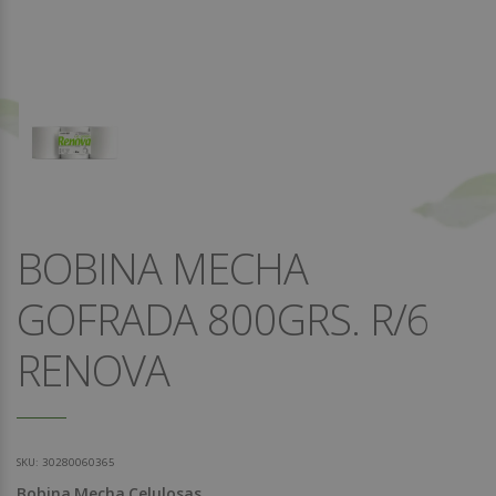
BOBINA MECHA
GOFRADA 800GRS. R/6
RENOVA
SKU:
30280060365
Bobina
Mecha
Celulosas