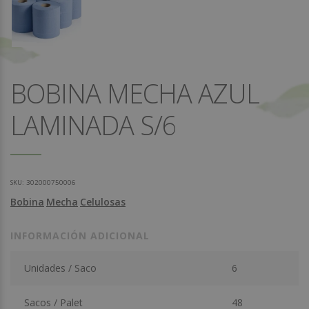
BOBINA MECHA AZUL
LAMINADA S/6
SKU:
302000750006
Bobina
Mecha
Celulosas
INFORMACIÓN ADICIONAL
Unidades / Saco
6
Sacos / Palet
48