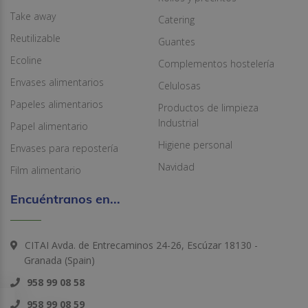
Take away
Catering
Reutilizable
Guantes
Ecoline
Complementos hostelería
Envases alimentarios
Celulosas
Papeles alimentarios
Productos de limpieza
Industrial
Papel alimentario
Higiene personal
Envases para repostería
Navidad
Film alimentario
Encuéntranos en...
CITAI Avda. de Entrecaminos 24-26, Escúzar 18130 -
Granada (Spain)
958 99 08 58
958 99 08 59