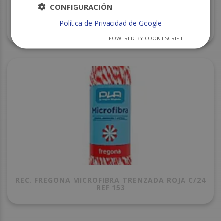
CONFIGURACIÓN
Política de Privacidad de Google
TOALLITA SACO 200U C/8 BABY FRESH
POWERED BY COOKIESCRIPT
REC. FREGONA MICROFIBRA TRENZADA ROJA C/24
REF 153