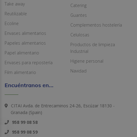
Take away
Catering
Reutilizable
Guantes
Ecoline
Complementos hostelería
Envases alimentarios
Celulosas
Papeles alimentarios
Productos de limpieza
Industrial
Papel alimentario
Higiene personal
Envases para repostería
Navidad
Film alimentario
Encuéntranos en...
CITAI Avda. de Entrecaminos 24-26, Escúzar 18130 -
Granada (Spain)
958 99 08 58
958 99 08 59