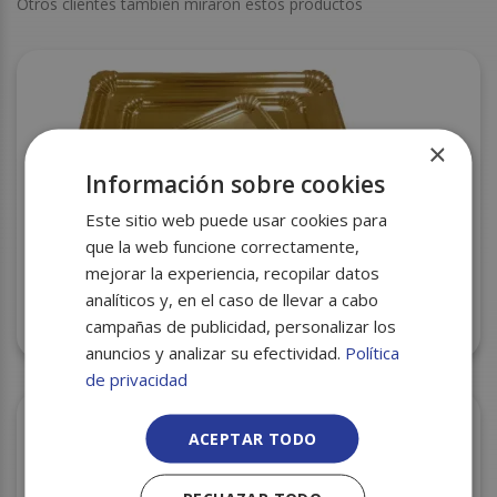
Otros clientes también miraron estos productos
×
Información sobre cookies
Este sitio web puede usar cookies para
que la web funcione correctamente,
mejorar la experiencia, recopilar datos
analíticos y, en el caso de llevar a cabo
BANDEJA Nº 6 18X25 100U ORO
campañas de publicidad, personalizar los
anuncios y analizar su efectividad.
Política
de privacidad
ACEPTAR TODO