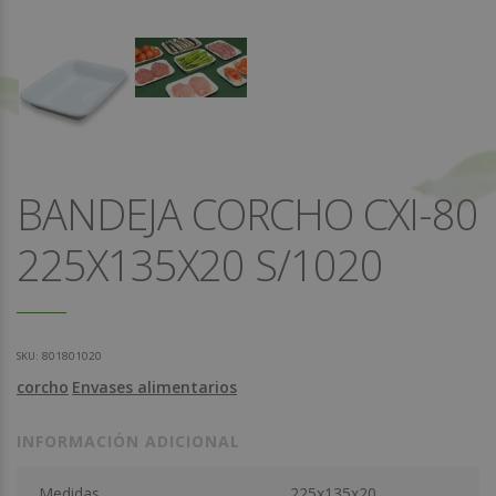
BANDEJA CORCHO CXI-80
225X135X20 S/1020
SKU:
801801020
corcho
Envases alimentarios
INFORMACIÓN ADICIONAL
Medidas
225x135x20