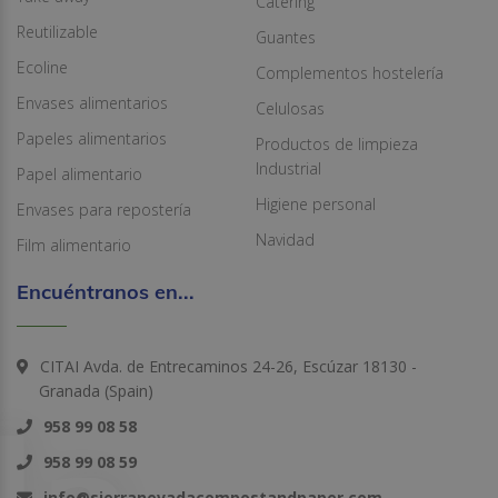
Catering
Reutilizable
Guantes
Ecoline
Complementos hostelería
Envases alimentarios
Celulosas
Papeles alimentarios
Productos de limpieza
Industrial
Papel alimentario
Higiene personal
Envases para repostería
Navidad
Film alimentario
Encuéntranos en...
CITAI Avda. de Entrecaminos 24-26, Escúzar 18130 -
Granada (Spain)
958 99 08 58
958 99 08 59
info@sierranevadacompostandpaper.com