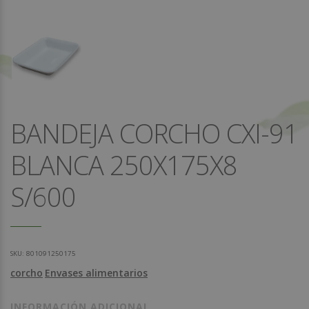
BANDEJA CORCHO CXI-91
BLANCA 250X175X8
S/600
SKU:
801091250175
corcho
Envases alimentarios
INFORMACIÓN ADICIONAL