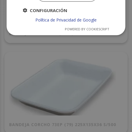
CONFIGURACIÓN
Política de Privacidad de Google
POWERED BY COOKIESCRIPT
BANDEJA CORCHO 5V (11SP) 300X210X50 S/340
BANDEJA CORCHO 73EP (79) 225X135X36 S/500