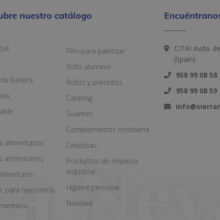
ubre nuestro catálogo
Encuéntranos
vil
CITAI Avda. d
Film para paletizar
(Spain)
Rollo aluminio
958 99 08 58
 de basura
Rollos y precintos
958 99 08 59
way
Catering
info@sierr
zable
Guantes
Complementos hostelería
s alimentarios
Celulosas
s alimentarios
Productos de limpieza
Industrial
alimentario
Higiene personal
s para repostería
Navidad
imentario