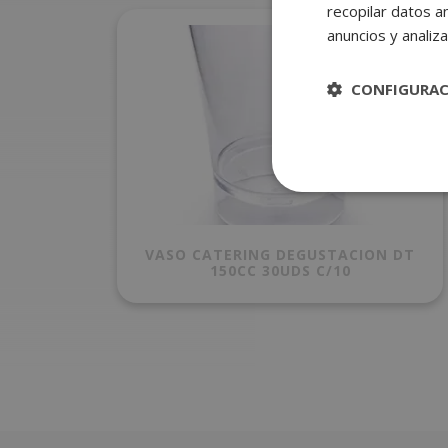
recopilar datos an
anuncios y analiza
CONFIGURA
VASO CATERING DEGUSTACION DT
150CC 30UDS C/10