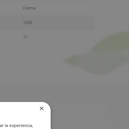
Crema
1020
11
×
r la experiencia,