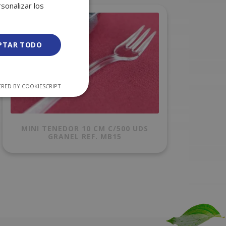
sonalizar los
PTAR TODO
RED BY COOKIESCRIPT
MINI TENEDOR 10 CM C/500 UDS
GRANEL REF. MB15